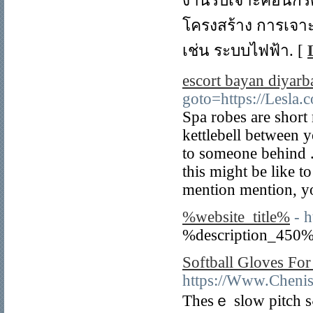
งานรับเจาะคอนกรี
โครงสร้าง การเจา
เช่น ระบบไฟฟ้า. [
escort bayan diyarb
goto=https://Lesla
Spa robes are short
kettlebell between y
to someone behind . 
this might be like t
mention mention, y
%website_title%
- 
%description_450%
Softball Gloves F
https://Www.Cheni
Thesｅ slow pitch sߋftball gloves coᥙld be purchased from a several