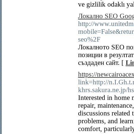
ve gizlilik odaklı y
Локално SEO Googl
http://www.unitedm
mobile=False&ret
seo%2F
Локалното SEO пом
позиции в резултат
създаден сайт. [
Li
https://newcairoace
link=http://n.I.Gh
khrs.sakura.ne.jp/h
Interested in home 
repair, maintenance,
discussions relate
problems, and learn
comfort, particularl