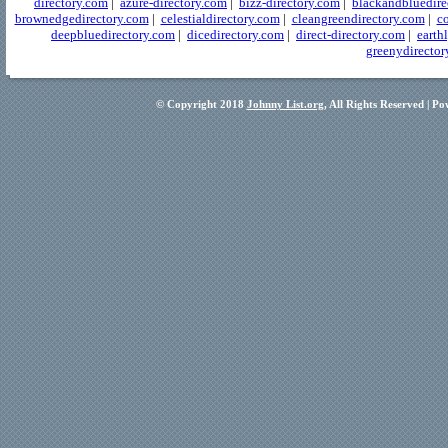
directory.com
|
azure-directory.com
|
bizz-directory.com
|
blackandbluedire
brownedgedirectory.com
|
celestialdirectory.com
|
cleangreendirectory.com
|
co
deepbluedirectory.com
|
dicedirectory.com
|
direct-directory.com
|
earth
greenydirector
© Copyright 2018
Johnny List.org
, All Rights Reserved | P